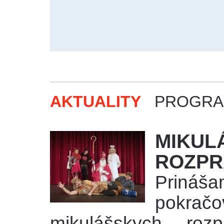
AKTUALITY
PROGR
MIKUL
ROZPR
Prin
pokra
mikulášskych roz