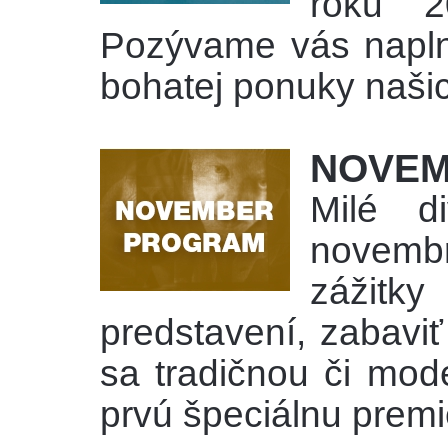
roku 2
Pozývame vás naplniť
bohatej ponuky našic
NOVEM
Milé d
novembr
zážitk
predstavení, zabaviť
sa tradičnou či mod
prvú špeciálnu premi