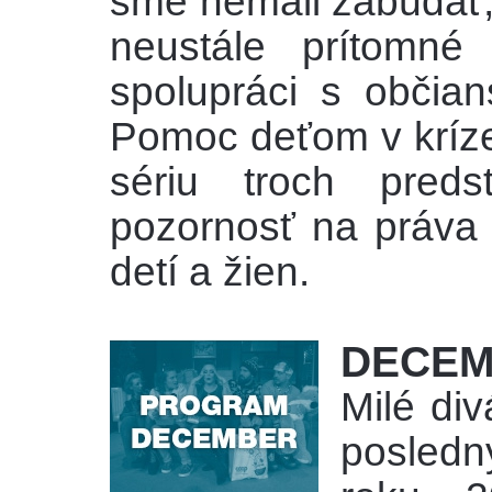
sme nemali zabúdať, 
neustále prítomné
spolupráci s občia
Pomoc deťom v kríze 
sériu troch preds
pozornosť na práva 
detí a žien.
DECEM
Milé di
posledn