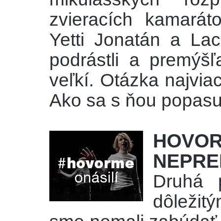
zvieracích kamaráto
Yetti Jonatán a La
podrástli a premýš
veľkí. Otázka najvia
Ako sa s ňou popasu
HOVO
NEPRE
Druhá p
dôležit