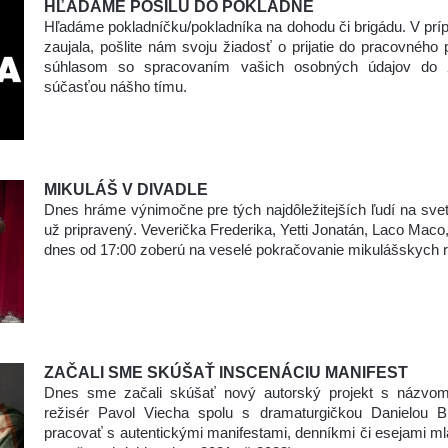
HĽADÁME POSILU DO POKLADNE
Hľadáme pokladníčku/pokladníka na dohodu či brigádu. V prí
zaujala, pošlite nám svoju žiadosť o prijatie do pracovnéh
súhlasom so spracovaním vašich osobných údajov do 2
súčasťou nášho tímu.
MIKULÁŠ V DIVADLE
Dnes hráme výnimočne pre tých najdôležitejších ľudí na sve
už pripravený. Veverička Frederika, Yetti Jonatán, Laco Maco, 
dnes od 17:00 zoberú na veselé pokračovanie mikulášskych 
ZAČALI SME SKÚŠAŤ INSCENÁCIU MANIFEST
Dnes sme začali skúšať nový autorský projekt s názvom M
režisér Pavol Viecha spolu s dramaturgičkou Danielou B
pracovať s autentickými manifestami, denníkmi či esejami ml