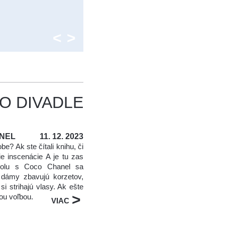
<
>
O DIVADLE
ANEL
11. 12. 2023
e? Ak ste čítali knihu, či
ie inscenácie A je tu zas
polu s Coco Chanel sa
dámy zbavujú korzetov,
i strihajú vlasy. Ak ešte
>
ou voľbou.
VIAC