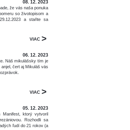
08. 12. 2023
pade, že vás naša ponuka
o pomeru so životopisom a
9.12.2023 a staňte sa
>
VIAC
06. 12. 2023
te. Náš mikulášsky tím je
anjel, čert aj Mikuláš vás
rozprávok.
>
VIAC
05. 12. 2023
anifest, ktorý vytvoril
rezániovou. Rozhodli sa
adých ľudí do 21 rokov (a