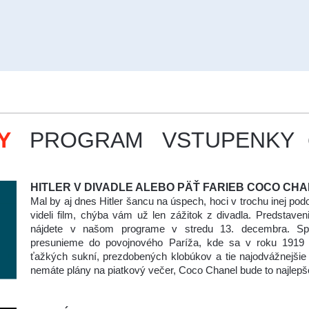
Y
PROGRAM
VSTUPENKY
HITLER V DIVADLE ALEBO PÄŤ FARIEB COCO CH
Mal by aj dnes Hitler šancu na úspech, hoci v trochu inej podob
videli film, chýba vám už len zážitok z divadla. Predstaven
nájdete v našom programe v stredu 13. decembra. S
presunieme do povojnového Paríža, kde sa v roku 1919 
ťažkých sukní, prezdobených klobúkov a tie najodvážnejšie s
nemáte plány na piatkový večer, Coco Chanel bude to najlepš