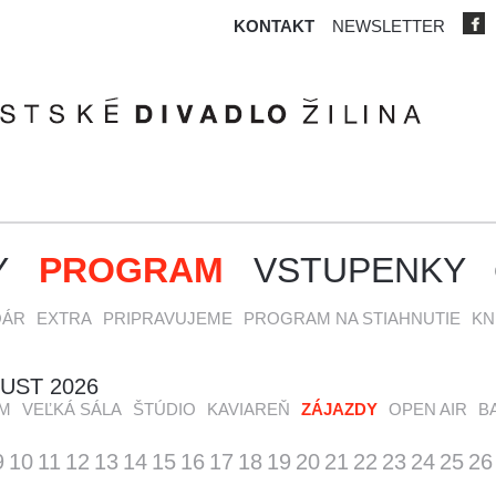
KONTAKT
NEWSLETTER
Y
PROGRAM
VSTUPENKY
OÁR
EXTRA
PRIPRAVUJEME
PROGRAM NA STIAHNUTIE
KN
UST 2026
M
VEĽKÁ SÁLA
ŠTÚDIO
KAVIAREŇ
ZÁJAZDY
OPEN AIR
B
9
10
11
12
13
14
15
16
17
18
19
20
21
22
23
24
25
26