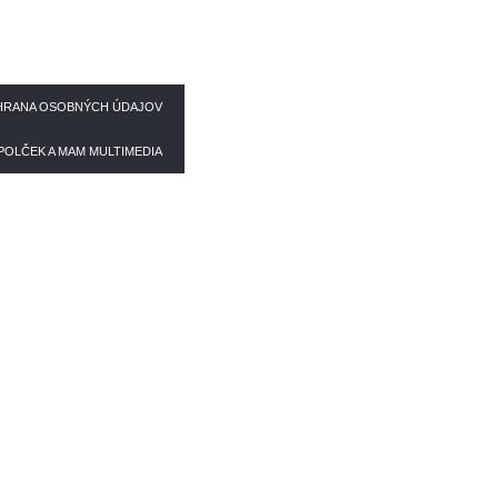
RANA OSOBNÝCH ÚDAJOV
POLČEK
A
MAM MULTIMEDIA