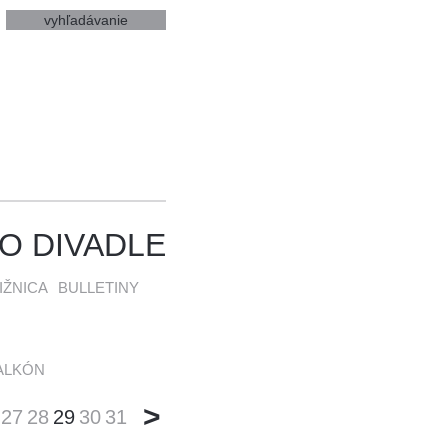
O DIVADLE
IŽNICA
BULLETINY
ALKÓN
>
27
28
29
30
31