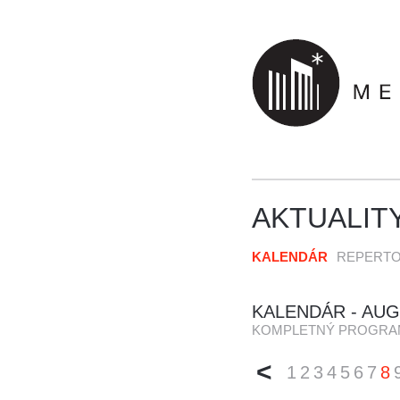
AKTUALIT
KALENDÁR
REPERT
KALENDÁR -
AUG
KOMPLETNÝ PROGRA
<
1
2
3
4
5
6
7
8