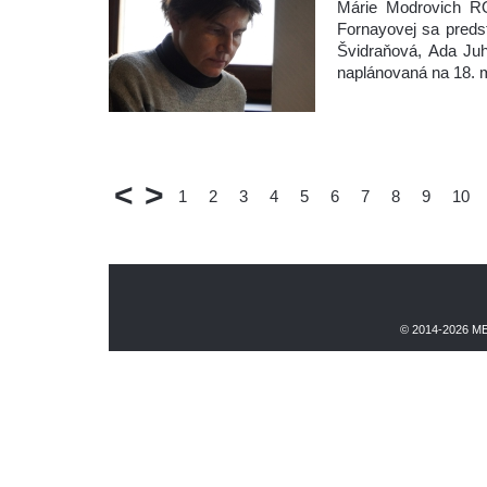
Márie Modrovich 
Fornayovej sa predst
Švidraňová, Ada Ju
naplánovaná na 18. 
<
>
1
2
3
4
5
6
7
8
9
10
© 2014-2026 M