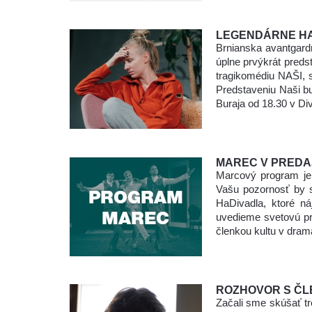
LEGENDÁRNE HA
Brnianska avantgard
úplne prvýkrát preds
tragikomédiu NAŠI, 
Predstaveniu Naši b
Buraja od 18.30 v Div
MAREC V PREDA
Marcový program je 
Vašu pozornosť by s
HaDivadla, ktoré n
uvedieme svetovú pr
členkou kultu v drama
ROZHOVOR S ČL
Začali sme skúšať tre