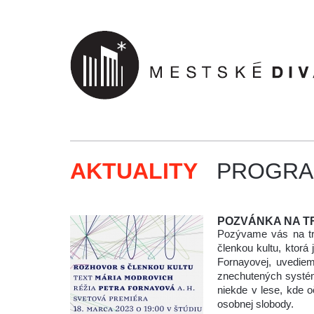
AKTUALITY
PROGR
POZVÁNKA NA T
Pozývame vás na tr
členkou kultu, ktorá
Fornayovej, uvedie
znechutených systém
niekde v lese, kde 
osobnej slobody.