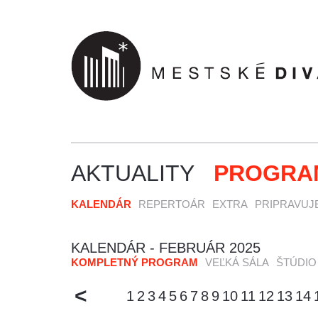
AKTUALITY
PROGRA
KALENDÁR
REPERTOÁR
EXTRA
PRIPRAVUJ
KALENDÁR -
FEBRUÁR 2025
KOMPLETNÝ PROGRAM
VEĽKÁ SÁLA
ŠTÚDIO
<
1
2
3
4
5
6
7
8
9
10
11
12
13
14